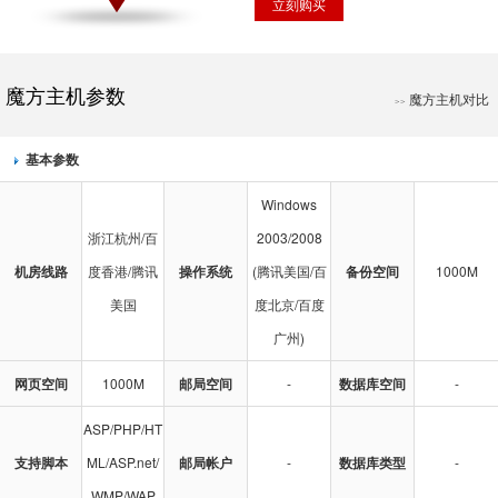
魔方主机参数
魔方主机对比
>>
基本参数
Windows
浙江杭州/百
2003/2008
机房线路
度香港/腾讯
操作系统
(腾讯美国/百
备份空间
1000M
美国
度北京/百度
广州)
网页空间
1000M
邮局空间
-
数据库空间
-
ASP/PHP/HT
支持脚本
ML/ASP.net/
邮局帐户
-
数据库类型
-
WMP/WAP