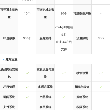
可开通主机数
可绑定域名数
10个
20个
可建数据库数
-
量
量
7*24小时电话
支持
IIS连接数
300个
服务支持
流量限制
30G
企业QQ在线
支持
建站宝盒
成品网站安装
模板设置与更
模块设置
包
换
栏目管理
多语言系统
-
预览与发布
新闻系统
产品系统
购物系统
-
支付系统
-
会员系统
-
权限系统
-