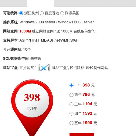
可选线路
:
浙江杭州
百度香港
腾讯美国
操作系统
: Windows 2003 server / Windows 2008 server
网站空间
:
1000M
独立网站空间 / 送 1000M
在线备份
空间
支持脚本
: ASP/PHP/HTML/ASP.net/WMP/WAP
可开通网站
: 10个
SQL数据库空间
: 未赠送
建站宝盒
: 五折购买 “
建站宝盒
”, 轻点鼠标, 轻松制作网站
398
一年
元
398
796
两年
元
1194
三年
元
元/
1
年
1592
四年
元
1990
五年
元