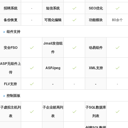
招聘系统
-
短信系统
SEO优化
备份恢复
-
可视化编辑
功能模块
80余个
组件支持
Jmail发信组
安全FSO
动易组件
件
ASP无组件上
ASPJpeg
XML支持
传
FLV支持
-
-
-
-
控制面板
子虚拟主机列
子企业邮局列
子SQL数据库
表
表
列表
创建SQL数据