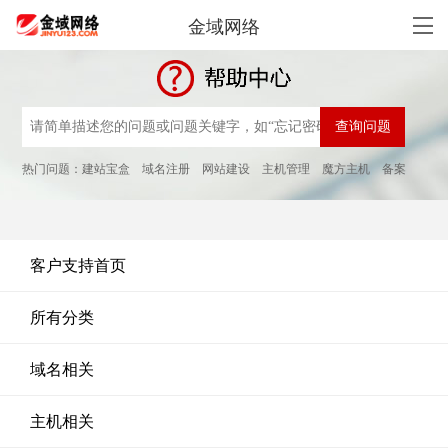
金域网络
热门问题：
建站宝盒
域名注册
网站建设
主机管理
魔方主机
备案
客户支持首页
所有分类
域名相关
主机相关