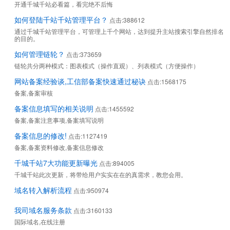
开通千城千站必看篇，看完绝不后悔
如何登陆千站千站管理平台？
点击:388612
通过千城千站管理平台，可管理上千个网站，达到提升主站搜索引擎自然排名
的目的。
如何管理链轮？
点击:373659
链轮共分两种模式：图表模式（操作直观）、列表模式（方便操作）
网站备案经验谈,工信部备案快速通过秘诀
点击:1568175
备案,备案审核
备案信息填写的相关说明
点击:1455592
备案,备案注意事项,备案填写说明
备案信息的修改!
点击:1127419
备案,备案资料修改,备案信息修改
千城千站7大功能更新曝光
点击:894005
千城千站此次更新，将带给用户实实在在的真需求，教您会用。
域名转入解析流程
点击:950974
我司域名服务条款
点击:3160133
国际域名,在线注册